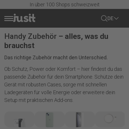
In über 100 Shops schweizweit
DE
Handy Zubehör
– alles, was du
Handy verkaufen
brauchst
Sale
Das richtige Zubehör macht den Unterschied.
Ob Schutz, Power oder Komfort – hier findest du das
Alle Handys
passende Zubehör für dein Smartphone. Schütze dein
Gerät mit robusten Cases, sorge mit schnellen
iPhone
Ladegeräten für volle Energie oder erweitere dein
Alle iPhones
Setup mit praktischen Add-ons.
Samsung
iPhone 17 Serie
Alle anzeigen
iPhone 16 Serie
Google
Samsung Galaxy S-Series