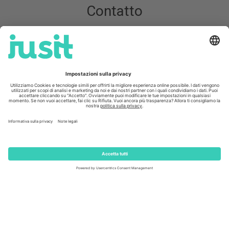
Contatto
Lunedì - venerdì, ore 08 - 18
Sabato ore 08.30 - 15.30
+41 58 400 33 33
info@
jusit.ch
Newsletter
Iscriviti alla newsletter
Seguiteci su