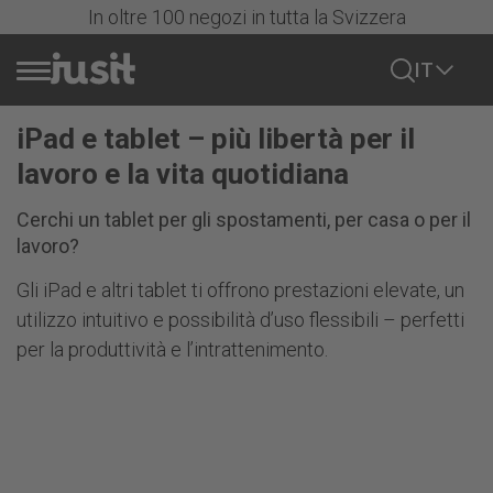
In oltre 100 negozi in tutta la Svizzera
IT
iPad e tablet – più libertà per il
Vendere cellulare
lavoro e la vita quotidiana
Azioni
Cerchi un tablet per gli spostamenti, per casa o per il
lavoro?
Tutti i cellulari
Gli iPad e altri tablet ti offrono prestazioni elevate, un
utilizzo intuitivo e possibilità d’uso flessibili – perfetti
iPhone
per la produttività e l’intrattenimento.
Tutti gli iPhone
Samsung
Serie iPhone 17
Mostra tutto
Serie iPhone 16
Google
Samsung Serie S