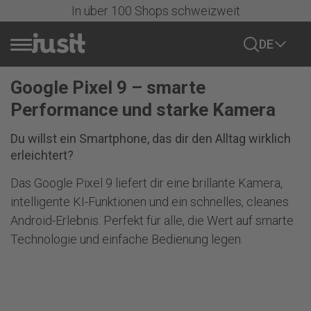
In über 100 Shops schweizweit
DE
Google Pixel 9 – smarte
Handy verkaufen
Performance und starke Kamera
Sale
Du willst ein Smartphone, das dir den Alltag wirklich
erleichtert?
Alle Handys
Das Google Pixel 9 liefert dir eine brillante Kamera,
intelligente KI-Funktionen und ein schnelles, cleanes
iPhone
Android-Erlebnis. Perfekt für alle, die Wert auf smarte
Alle iPhones
Technologie und einfache Bedienung legen.
Samsung
iPhone 17 Serie
Alle anzeigen
iPhone 16 Serie
Google
Samsung Galaxy S-Series