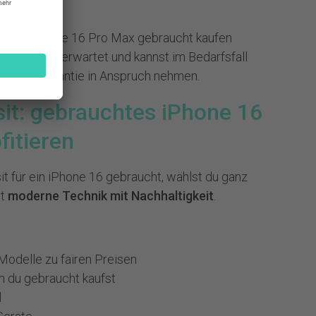
gaben
er ein iPhone 16 Pro Max gebraucht kaufen
, was dich erwartet und kannst im Bedarfsfall
er die Garantie in Anspruch nehmen.
usit: gebrauchtes iPhone 16
fitieren
it für ein iPhone 16 gebraucht, wählst du ganz
st
moderne Technik mit
Nachhaltigkeit
.
 Modelle zu fairen Preisen
 du gebraucht kaufst
l