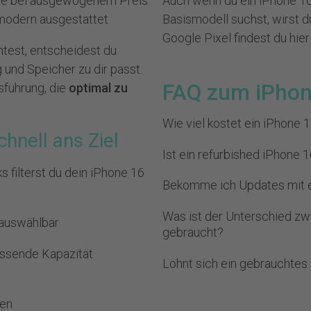
Auch wenn du ein iPhone 16
äche bei ausgewogenem Preis
Basismodell suchst, wirst d
d modern ausgestattet
Google
Pixel findest du hier
test, entscheidest du
 und Speicher zu dir passt.
FAQ zum iPhon
usführung, die
optimal zu
Wie viel kostet ein iPhone 
chnell ans Ziel
Der Preis für ein gebrauch
Ist ein refurbished iPhone 
Zustand ab. Ein iPhone 16 re
 filterst du dein iPhone 16
Ein iPhone 16 refurbished w
Bekomme ich Updates mit 
Neugerät derselben Generat
Funktionen wie Kamera, Dis
preislich höher als das Bas
Auch ein iPhone 16 in gebra
Was ist der Unterschied z
werden getestet, bevor das
 auswählbar
von Apple. Du nutzt diesel
gebraucht?
16er-Serie.
ssende Kapazität
Der Hauptunterschied liegt 
Lohnt sich ein gebrauchtes
gebrauchtes iPhone 16 Pro 
Wenn du aktuelle Technik m
eine längere Laufzeit, währ
ben
ein iPhone 16 gebraucht ein