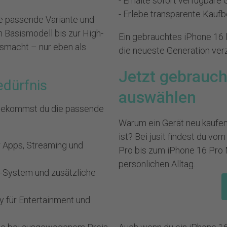
- Erhalte sofort verfügbare
- Erlebe transparente Kauf
ie passende Variante und
om Basismodell bis zur High-
Ein gebrauchtes iPhone 16 l
usmacht – nur eben als
die neueste Generation ver
Jetzt gebrauch
edürfnis
auswählen
r bekommst du die passende
Warum ein Gerät neu kaufen
ist? Bei jusit findest du v
für Apps, Streaming und
Pro bis zum iPhone 16 Pro 
persönlichen Alltag.
a-System und zusätzliche
ay für Entertainment und