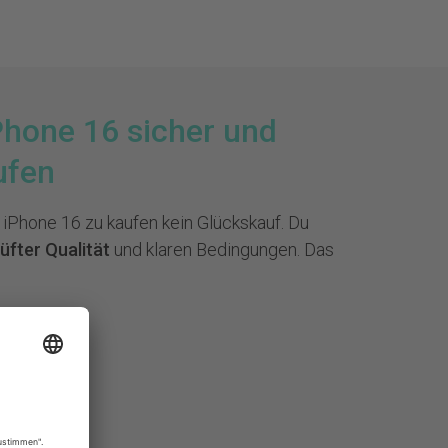
Phone 16 sicher und
ufen
s iPhone 16 zu kaufen kein Glückskauf. Du
üfter Qualität
und klaren Bedingungen. Das
räte
icherheit