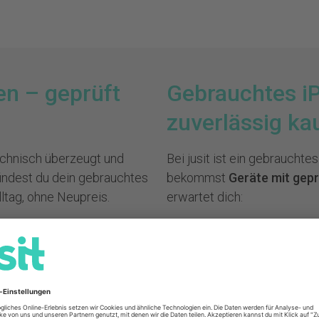
en – geprüft
Gebrauchtes i
zuverlässig ka
echnisch überzeugt und
Bei jusit ist ein gebrauchte
 findest du dein gebrauchtes
bekommst
Geräte mit gepr
lltag, ohne Neupreis.
erwartet dich:
verlässiger Daily-Begleiter:
- Technisch kontrollierte Ge
e-Technologie und bleibt
- Garantie für zusätzliche S
ste Generation,
- 14 Tage Rückgaberecht