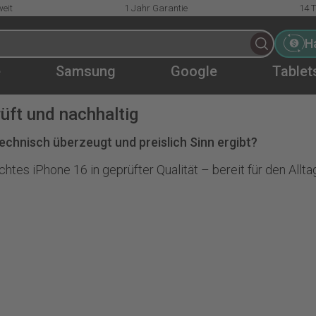
eit
1 Jahr Garantie
14 
H
e
Samsung
Google
Tablet
üft und nachhaltig
echnisch überzeugt und preislich Sinn ergibt?
chtes iPhone 16 in geprüfter Qualität – bereit für den Allt