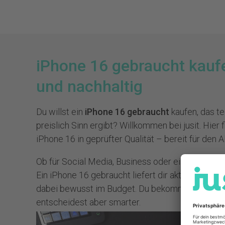
iPhone 16 gebraucht kauf
und nachhaltig
Du willst ein
iPhone 16 gebraucht
kaufen, das t
preislich Sinn ergibt? Willkommen bei jusit. Hier
iPhone 16 in geprüfter Qualität – bereit für den A
Ob für Social Media, Business oder einfach als zu
Ein iPhone 16 gebraucht liefert dir aktuelle Appl
dabei bewusst im Budget. Du bekommst die neue
entscheidest aber smarter.