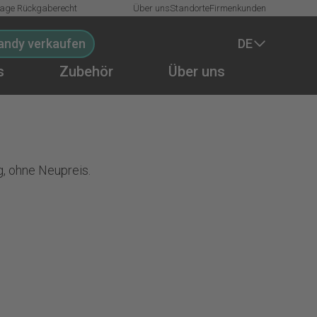
Tage Rückgaberecht
Über uns
Standorte
Firmenkunden
andy verkaufen
DE
s
Zubehör
Über uns
ag, ohne Neupreis.