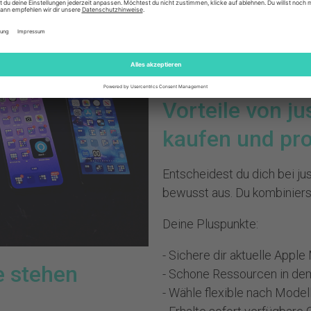
- Transparente Zustandsan
Ob du ein iPhone 16 Pro od
möchtest – du weisst genau
das
Gerät zurücksenden
od
Vorteile von j
kaufen und pro
Entscheidest du dich bei jus
bewusst aus. Du kombinier
Deine Pluspunkte:
- Sichere dir aktuelle Apple
e stehen
- Schone Ressourcen in dem
- Wähle flexible nach Model