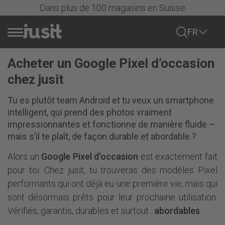
Dans plus de 100 magasins en Suisse
FR
Acheter un Google Pixel d’occasion
Vendre portable
chez jusit
Actions
Tu es plutôt team Android et tu veux un smartphone
intelligent, qui prend des photos vraiment
impressionnantes et fonctionne de manière fluide –
Tous les mobiles
mais s’il te plaît, de façon durable et abordable ?
Alors un
Google Pixel d’occasion
est exactement fait
iPhone
pour toi. Chez jusit, tu trouveras des modèles Pixel
iPhones
performants qui ont déjà eu une première vie, mais qui
Samsung
Série iPhone 17
sont désormais prêts pour leur prochaine utilisation.
Samsung Galaxy
Série iPhone 16
Vérifiés, garantis, durables et surtout :
abordables
.
Google
Série Samsung Galaxy S