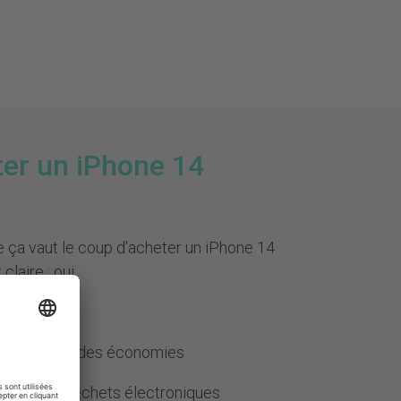
er un iPhone 14
 ça vaut le coup d'acheter un iPhone 14
claire : oui.
d'œil :
 neuf
– fais des économies
moins de déchets électroniques