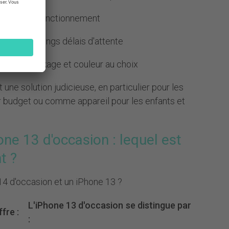
it état de fonctionnement
– pas de longs délais d'attente
ité de stockage et couleur au choix
une solution judicieuse, en particulier pour les
ur budget ou comme appareil pour les enfants et
ne 13 d'occasion : lequel est
t ?
14 d'occasion et un iPhone 13 ?
L'iPhone 13 d'occasion se distingue par
fre :
: