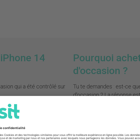
 iPhone 14
Pourquoi achet
d'occasion ?
asion qui a été contrôlé sur
Tu te demandes : est-ce que
d'occasion ? La réponse est 
Tes avantages en un coup 
Moins cher qu'un appareil
'appareil photo
Consommation durable
– 