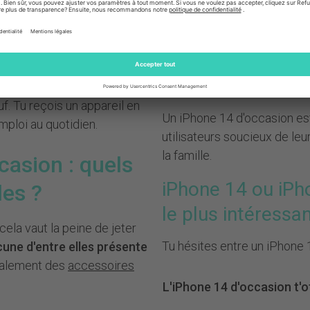
Qualité certifiée
– en parfa
Disponible immédiatement
 risque, mais constitue
une
Choix flexible
– état, capac
uf. Tu reçois un appareil en
Un iPhone 14 d'occasion est 
emploi au quotidien.
utilisateurs soucieux de le
la famille.
casion : quels
iPhone 14 ou iPho
les ?
le plus intéressan
cela vaut la peine de jeter
Tu hésites entre un iPhone 
une d'entre elles présente
galement des
accessoires
L'iPhone 14 d'occasion t'of