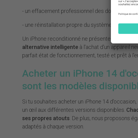
- un effacement professionnel des données
- une réinstallation propre du système
Un iPhone reconditionné ne présente donc aucun
alternative intelligente
à l'achat d'un appareil ne
parfait état de fonctionnement, testé et prêt à l'
Acheter un iPhone 14 d'oc
sont les modèles disponib
Si tu souhaites acheter un iPhone 14 d'occasion, 
un œil aux différentes versions disponibles.
Chac
ses propres atouts
. De plus, nous proposons é
adaptés à chaque version.