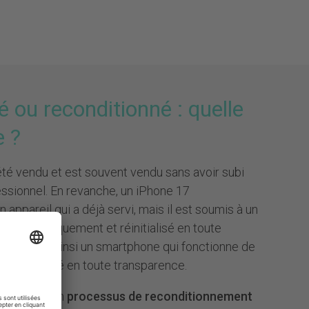
é ou reconditionné : quelle
e ?
 été vendu et est souvent vendu sans avoir subi
ssionnel. En revanche, un iPhone 17
n appareil qui a déjà servi, mais il est soumis à un
tat techniquement et réinitialisé en toute
. Tu reçois ainsi un smartphone qui fonctionne de
t a été évalué en toute transparence.
 passe par un
processus de reconditionnement