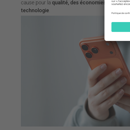
cause pour la
qualité, des économies
et une
uti
technologie
.