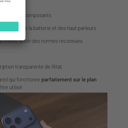
 de tous les composants
de l'Écran, de la batterie et des haut-parleurs
 données selon des normes reconnues
ription transparente de l'état
reil qui fonctionne
parfaitement sur le plan
tre utilisé.