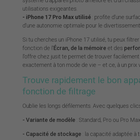
système d'appareil photo amélioré et d'un châssi
utilisations exigeantes.
- iPhone 17 Pro Max utilisé
: profite d'une surf
d'une autonomie optimale pour le divertissement e
Si tu cherches un iPhone 17 utilisé, tu peux filtr
fonction de l'
Écran, de la mémoire
et des
perfo
l'offre chez jusit te permet de trouver facileme
exactement à ton mode de vie – et ce, à un prix 
Trouve rapidement le bon appa
fonction de filtrage
Oublie les longs défilements. Avec quelques clics, 
- Variante de modèle
: Standard, Pro ou Pro Ma
- Capacité de stockage
: la capacité adaptée à t