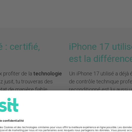
: certifié,
iPhone 17 utilis
est la différenc
x profiter de la
technologie
Un iPhone 17 utilisé a déjà
z jusit, tu trouveras des
de contrôle technique profe
état de manière fiable,
reconditionné est lui aussi u
diés immédiatement.
contrôle complet, remis en é
sécurité avant d'être vendu
x sociaux ou un quotidien
manière fiable et dont l'éta
ie actuelle t'offre les
 toute connaissance de
Chez jusit, chaque appareil