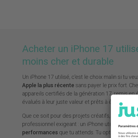
Acheter un iPhone 17 utilisé 
moins cher et durable
Un iPhone 17 utilisé, c'est le choix malin si tu veu
Apple la plus récente
sans payer le prix fort. Che
appareils certifiés de la génération 17, remis en 
évalués à leur juste valeur et prêts à être expé
Que ce soit pour des projets créatifs, les réseau
professionnel exigeant : un iPhone utilisé de la sér
performances
que tu attends. Tu optes ainsi en