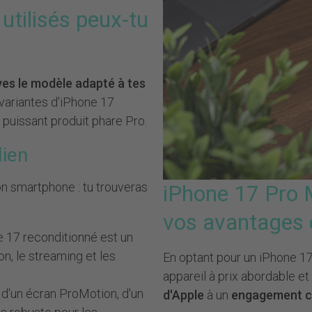
utilisés peux-tu
ves le modèle adapté à tes
 variantes d'iPhone 17
u puissant produit phare Pro.
dien
ton smartphone : tu trouveras
iPhone 17 Pro 
vos avantages c
e 17 reconditionné est un
on, le streaming et les
En optant pour un iPhone 17
appareil à prix abordable et 
d'un écran ProMotion, d'un
d'Apple
à un
engagement cl