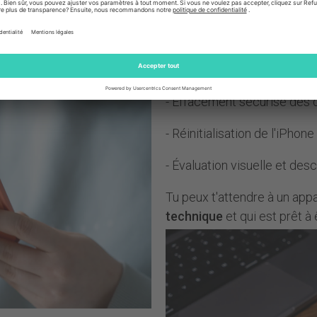
lisation plus durable de la
en plusieurs étapes
:
- Test fonctionnel complet
- Vérification de la caméra, 
- Effacement sécurisé des
- Réinitialisation de l'iPhone
- Évaluation visuelle et desc
Tu peux t'attendre à un appa
technique
et qui est prêt à ê