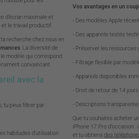
s robuste pour les
Vos avantages en un coup 
ace d'écran maximale et
- Des modèles Apple récents
t le travail productif.
- Des appareils testés tech
er ta recherche chez nous en
rmances
. La diversité de
- Préserver les ressources
nt le modèle qui correspond
- Filtrage flexible par modè
vraiment convaincant.
- Appareils disponibles imm
reil avec la
- Droit de retour de 14 jours
- Descriptions transparente
tu peux filtrer par :
Que tu souhaites acheter u
x
iPhone 17 Pro d’occasion : 
es habitudes d’utilisation
et tu obtiens
des téléphones