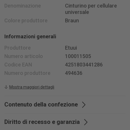
Denominazione
Cinturino per cellulare
Lunedì - venerdì, ore 08 - 18
universale
Sabato ore 08.30 - 15.30
Colore produttore
Braun
+41 58 400 33 33
info@
jusit.ch
Informazioni generali
Iscriviti alla newsletter
Produttore
Etuui
Numero articolo
100011505
Seguiteci su
Codice EAN
4251803441286
Numero produttore
494636
Mostra maggiori dettagli
Contenuto della confezione
Diritto di recesso e garanzia