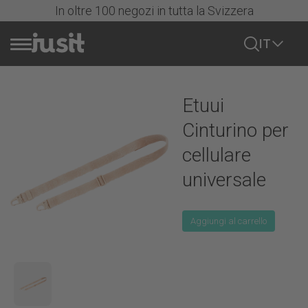
In oltre 100 negozi in tutta la Svizzera
IT
Vendere cellulare
Etuui
Azioni
Cinturino per
cellulare
Tutti i cellulari
universale
iPhone
Aggiungi al carrello
Tutti gli iPhone
Samsung
Serie iPhone 17
Mostra tutto
Serie iPhone 16
Google
Samsung Serie S