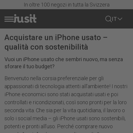
In oltre 100 negozi in tutta la Svizzera
IT
Acquistare un iPhone usato –
Vendere cellulare
qualità con sostenibilità
Azioni
Vuoi un iPhone usato che sembri nuovo, ma senza
sforare il tuo budget?
Tutti i cellulari
Benvenuto nella corsia preferenziale per gli
appassionati di tecnologia attenti all’ambiente! I nostri
iPhone
iPhone economici sono stati acquistati usati e poi
Tutti gli iPhone
controllati e ricondizionati, così sono pronti per la loro
Samsung
seconda vita. Che sia per la vita quotidiana, il lavoro o
Serie iPhone 17
Mostra tutto
solo i social media – gli iPhone usati sono sostenibili,
Serie iPhone 16
potenti e pronti all’uso. Perché comprare nuovo
Google
Samsung Serie S