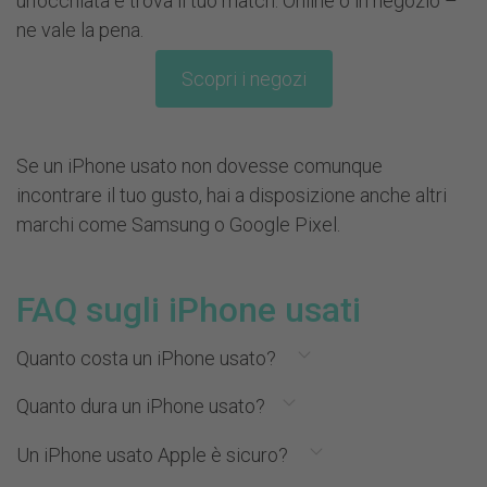
un’occhiata e trova il tuo match. Online o in negozio –
ne vale la pena.
Scopri i negozi
Se un iPhone usato non dovesse comunque
incontrare il tuo gusto, hai a disposizione anche altri
marchi come Samsung o Google Pixel.
FAQ sugli iPhone usati
Quanto costa un iPhone usato?
Un iPhone usato si può trovare, a seconda del
Quanto dura un iPhone usato?
modello, delle condizioni e della configurazione, già a
Con una preparazione accurata e uno stato tecnico
Un iPhone usato Apple è sicuro?
partire da circa 130.–. Anche i dispositivi delle
perfettamente funzionante, un iPhone usato può