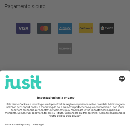
Pagamento sicuro
Contatto
Lunedì - venerdì, ore 08 - 18
Sabato ore 08.30 - 15.30
+41 58 400 33 33
info@
jusit.ch