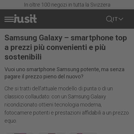
In oltre 100 negozi in tutta la Svizzera
IT
Samsung Galaxy – smartphone top
Vendere cellulare
a prezzi più convenienti e più
Azioni
sostenibili
Vuoi uno smartphone Samsung potente, ma senza
pagare il prezzo pieno del nuovo?
Tutti i cellulari
Che si tratti dell’attuale modello di punta o di un
iPhone
classico collaudato: con un Samsung Galaxy
Tutti gli iPhone
ricondizionato ottieni tecnologia moderna,
Samsung
Serie iPhone 17
fotocamere potenti e prestazioni affidabili a un prezzo
Mostra tutto
equo.
Serie iPhone 16
Google
Samsung Serie S