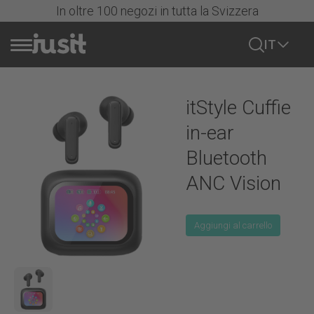
In oltre 100 negozi in tutta la Svizzera
IT
Vendere cellulare
itStyle Cuffie
Azioni
in-ear
Bluetooth
Tutti i cellulari
ANC Vision
iPhone
Aggiungi al carrello
Tutti gli iPhone
Samsung
Serie iPhone 17
Mostra tutto
Serie iPhone 16
Google
Samsung Serie S