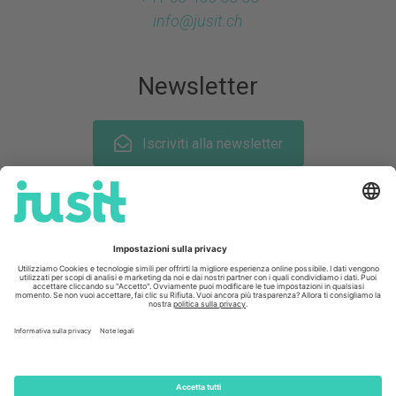
info@
jusit.ch
Newsletter
Iscriviti alla newsletter
Seguiteci su
© mobilezone 2026
CHF
49.95
CCG
Protezione dei dati
Informazioni legali