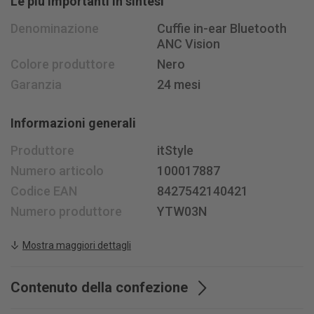
Le più importanti in sintesi
Lunedì - venerdì, ore 08 - 18
Denominazione
Cuffie in-ear Bluetooth
Sabato ore 08.30 - 15.30
ANC Vision
+41 58 400 33 33
Colore produttore
Nero
info@
jusit.ch
Garanzia
24 mesi
Iscriviti alla newsletter
Informazioni generali
Seguiteci su
Produttore
itStyle
Numero articolo
100017887
Codice EAN
8427542140421
Numero produttore
YTW03N
Mostra maggiori dettagli
Contenuto della confezione