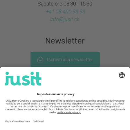
Sabato ore 08.30 - 15.30
+41 58 400 33 33
info@
jusit.ch
Newsletter
Iscriviti alla newsletter
Seguiteci su