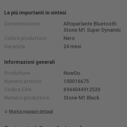
Lunedì - venerdì, ore 08 - 18
Le più importanti in sintesi
Sabato ore 08.30 - 15.30
+41 58 400 33 33
Denominazione
Altoparlante Bluetooth
info@
jusit.ch
Stone M1 Super Dynamic
Colore produttore
Nero
Iscriviti alla newsletter
Garanzia
24 mesi
Seguiteci su
Informazioni generali
Produttore
NowGo
Numero articolo
100016675
Codice EAN
6944044912520
Numero produttore
Stone M1 Black
Mostra maggiori dettagli