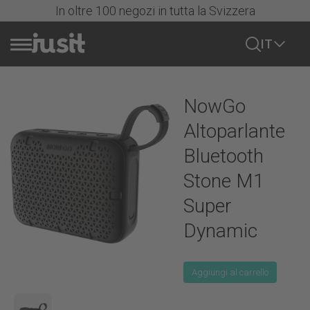
In oltre 100 negozi in tutta la Svizzera
IT
Vendere cellulare
NowGo
Azioni
Altoparlante
Bluetooth
Tutti i cellulari
Stone M1
Super
iPhone
Dynamic
Tutti gli iPhone
Samsung
Serie iPhone 17
Aggiungi al carrello
Mostra tutto
Serie iPhone 16
Google
Samsung Serie S