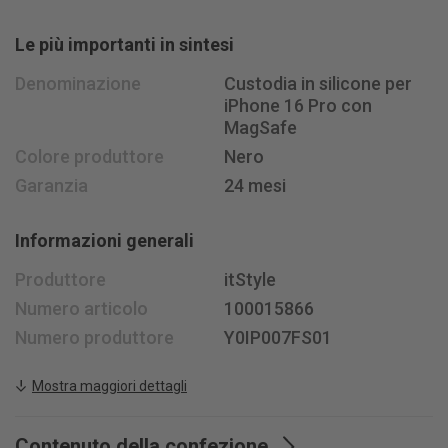
Lunedì - venerdì, ore 08 - 18
Le più importanti in sintesi
Sabato ore 08.30 - 15.30
+41 58 400 33 33
Denominazione
Custodia in silicone per
info@
jusit.ch
iPhone 16 Pro con
MagSafe
Iscriviti alla newsletter
Colore produttore
Nero
Garanzia
24 mesi
Seguiteci su
Informazioni generali
Produttore
itStyle
Numero articolo
100015866
Numero produttore
Y0IP007FS01
Mostra maggiori dettagli
Contenuto della confezione