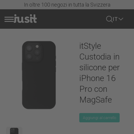
In oltre 100 negozi in tutta la Svizzera
IT
Vendere cellulare
itStyle
Azioni
Custodia in
silicone per
Tutti i cellulari
iPhone 16
Pro con
iPhone
MagSafe
Tutti gli iPhone
Samsung
Serie iPhone 17
Aggiungi al carrello
Mostra tutto
Serie iPhone 16
Google
Samsung Serie S