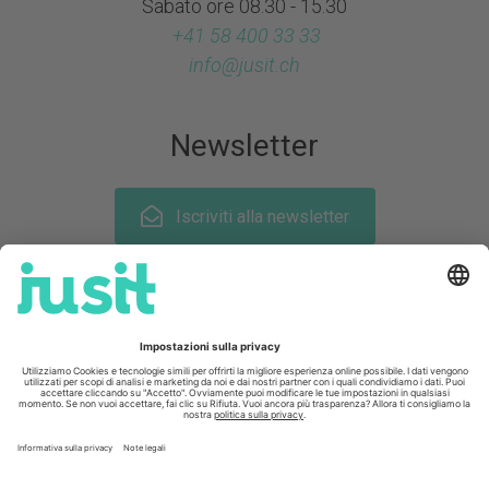
Sabato ore 08.30 - 15.30
+41 58 400 33 33
info@
jusit.ch
Newsletter
Iscriviti alla newsletter
Seguiteci su