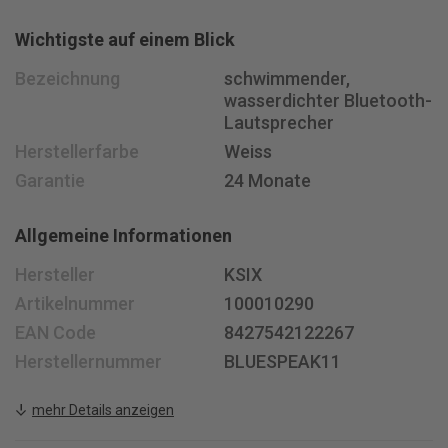
Montag - Freitag 08 - 18 Uhr
Wichtigste auf einem Blick
Samstag 08.30 - 15.30 Uhr
+41 58 400 33 33
Bezeichnung
schwimmender,
info@
jusit.ch
wasserdichter Bluetooth-
Lautsprecher
Newsletter anmelden
Herstellerfarbe
Weiss
Garantie
24 Monate
Folge uns auf
Allgemeine Informationen
Hersteller
KSIX
Artikelnummer
100010290
EAN Code
8427542122267
Herstellernummer
BLUESPEAK11
mehr Details anzeigen