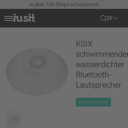
In über 100 Shops schweizweit
DE
Handy verkaufen
KSIX
Sale
schwimmender
wasserdichter
Alle Handys
Bluetooth-
Lautsprecher
iPhone
Alle iPhones
In den Warenkorb
Samsung
iPhone 17 Serie
Alle anzeigen
iPhone 16 Serie
Google
Samsung Galaxy S-Series