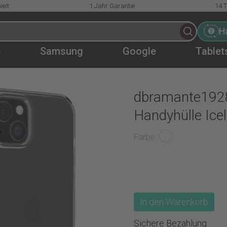
eit
1 Jahr Garantie
14 
H
e
Samsung
Google
Tablet
 Iceland
dbramante1928
espart!
Handyhülle Ice
Farbe
In den Warenkorb
Sichere Bezahlung