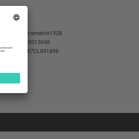
dbramante1928
100013048
ID67CL001898