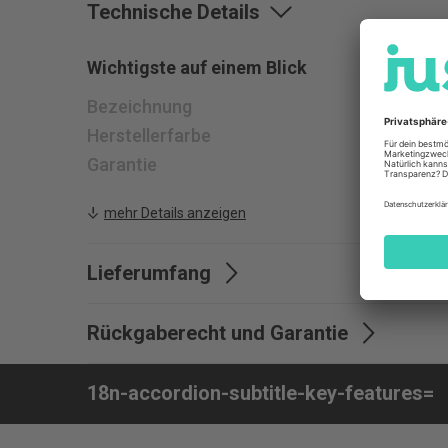
Technische Details
Wichtigste auf einem Blick
Bezeichnung
iPhone 1
Herstellerfarbe
Transpa
Garantie
24 Mona
mehr Details anzeigen
Lieferumfang
Lieferumfang
Backcov
Rückgaberecht und Garantie
Garantie
24 Mona
18n-accordion-subtitle-key-features=