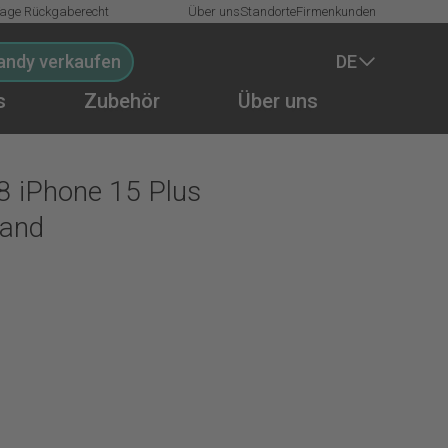
Tage Rückgaberecht
Über uns
Standorte
Firmenkunden
andy verkaufen
DE
s
Zubehör
Über uns
In den Warenkorb
 iPhone 15 Plus
land