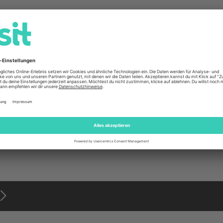
Allgemeine Informationen
5 Plus Handyhülle Iceland
Hersteller
rent
Artikelnummer
te
Herstellernummer
er
te