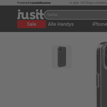
In über 100 Shops schweizw
Powered by
Sale
Alle Handys
iPhon
CHF
29.95
CHF
44.95
dbramante1928 iPhone 15 Plus Handyhülle
%memorySize
,
Transparent
%productState
15
CHF g