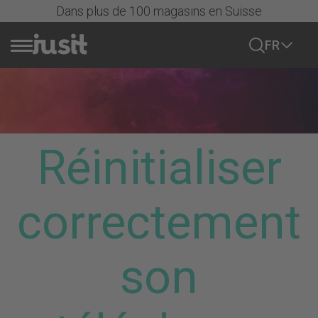
Dans plus de 100 magasins en Suisse
FR
Vendre portable
Actions
Réinitialiser
Tous les mobiles
correctement
iPhone
iPhones
son
Samsung
Série iPhone 17
Samsung Galaxy
Série iPhone 16
Google
Série Samsung Galaxy S