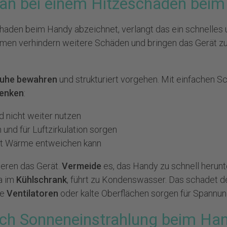
n bei einem Hitzeschaden beim
haden beim Handy abzeichnet, verlangt das ein schnelles 
men verhindern weitere Schäden und bringen das Gerät zur
uhe bewahren
und strukturiert vorgehen. Mit einfachen Sch
senken
:
d nicht weiter nutzen
 und für Luftzirkulation sorgen
mit Wärme entweichen kann
sieren das Gerät.
Vermeide
es, das Handy zu schnell herunt
a im
Kühlschrank
, führt zu Kondenswasser. Das schadet de
te
Ventilatoren
oder kalte Oberflächen sorgen für Spannun
ch Sonneneinstrahlung beim Ha