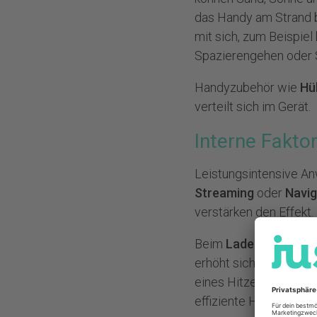
das Handy am Strand 
mit sich, zum Beispie
Spazierengehen oder S
Handyzubehör
wie
Hü
verteilt sich im Gerät.
Interne Fakto
Leistungsintensive A
Streaming
oder
Navig
verstärken den Effekt.
Beim
Laden des Hand
erhöht sich die Temper
eines Hitzeschadens. 
effiziente Hardware a