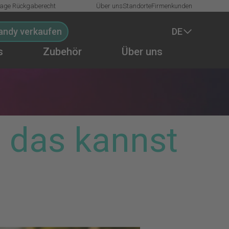
Tage Rückgaberecht
Über uns
Standorte
Firmenkunden
andy verkaufen
DE
s
Zubehör
Über uns
 das kannst