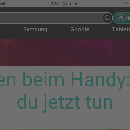
eit
1 Jahr Garantie
14 
H
e
Samsung
Google
Tablet
en beim Handy:
du jetzt tun