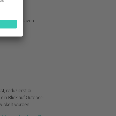
ndy
bar. Viele davon
st, reduzierst du
ein Blick auf
Outdoor-
wickelt wurden.