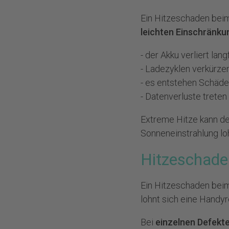
Ein Hitzeschaden bei
leichten Einschränku
- der Akku verliert lang
- Ladezyklen verkürzen
- es entstehen Schäde
- Datenverluste trete
Extreme Hitze kann d
Sonneneinstrahlung lo
Hitzeschade
Ein Hitzeschaden beim
lohnt sich eine Handy
Bei
einzelnen Defekt