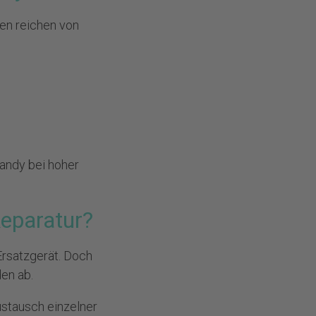
en reichen von
andy bei hoher
eparatur?
Ersatzgerät. Doch
en ab.
ustausch einzelner