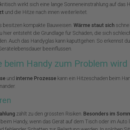
ritisch wirkt sich eine lange Sonneneinstrahlung auf das 
zt
und die Hitze nach innen weiterleitet.
 besitzen kompakte Bauweisen.
Wärme staut sich
schnel
u hier entsteht die Grundlage für Schäden, die sich schle
rden. Auch das
Handyglas kann kaputtgehen
. So erkennst du
 Gerätelebensdauer beeinflussen.
 beim Handy zum Problem wird
sse
und
interne Prozesse
kann ein Hitzeschaden beim Ha
nander.
ren
rahlung
zählt zu den grössten Risiken.
Besonders im Som
 beim Handy, wenn das Gerät auf dem Tisch oder im Auto l
d fehlender Schatten zur Belastung werden. In solchen Sit