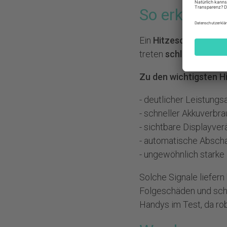
So erkennst
Ein
Hitzeschaden
beim
treten
schleichend
auf
Zu den wichtigsten H
- deutlicher Leistungs
- schneller Akkuverbr
- sichtbare Displayve
- automatische Abscha
- ungewöhnlich stark
Solche Signale liefern
Folgeschäden und sch
Handys im Test
, da r