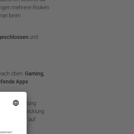
ngen mehrere Risiken
 man beim
geschlossen
und
 nach oben.
Gaming,
ufende Apps
tensiven Nutzung
nigt die Entwicklung
sollte daher auf