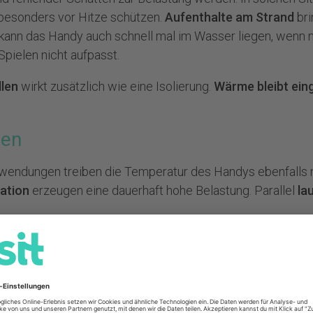
besonders vor Hitze schützen.
Aufenthalte am Strand
bri
l kann das Handy auch schnell mal im Wasser liegen, wenn
pielen nicht aufpasst.
llen
wirkt zusätzlich wie eine Isolierung.
Wärme bleibt ein
ren
nwendungen treiben die Temperatur des Handys ebenfalls
ation
erzeugen eine dauerhaft hohe Belastung. Parallel
la
ys
entsteht ebenfalls Wärme. In Kombination mit einer in
atur. Ein älterer Akku reagiert empfindlicher und beschleu
Wer ein neues Gerät sucht oder ein
Handy kaufen
möchte, 
chten.