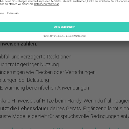
 du einen Hitzeschaden beim Ha
 Handy macht sich durch verschiedene Anzeichen bemerk
 und werden zunächst unterschätzt.
inweisen zählen:
abfall und verzögerte Reaktionen
auch trotz geringer Nutzung
ränderungen wie Flecken oder Verfärbungen
ltungen bei Belastung
e Erwärmung bei einfachen Anwendungen
 klare Hinweise auf Hitze beim Handy. Wenn du früh reagier
ützt die
Lebensdauer
deines Geräts. Ergänzend lohnt sich 
obuste Modelle gezielt für anspruchsvolle Bedingungen ent