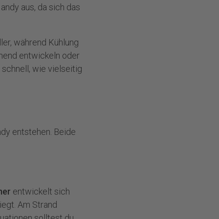
Handy aus, da sich das
ler, während Kühlung
ichend entwickeln oder
 schnell, wie vielseitig
ndy
entstehen. Beide
mer
entwickelt sich
iegt. Am Strand
uationen solltest du