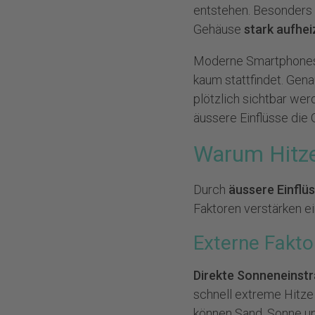
entstehen. Besonders k
Gehäuse
stark aufhei
Moderne Smartphones
kaum stattfindet. Gena
plötzlich sichtbar we
äussere Einflüsse die
Warum Hitze
Durch
äussere Einflü
Faktoren verstärken ei
Externe Fakto
Direkte Sonneneinst
schnell extreme Hitze
können Sand, Sonne un