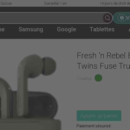
 Suisse
Garantie 1 an
14 jours de droit d
V
ne
Samsung
Google
Tablettes
use True Wireles
Fresh 'n Rebel 
 Treffer!
Twins Fuse Tru
Couleur
Ajouter au panier
Paiement sécurisé