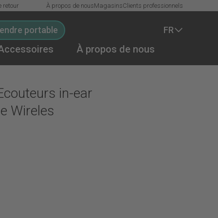
e retour
À propos de nous
Magasins
Clients professionnels
endre portable
FR
Accessoires
À propos de nous
In den Warenkorb
Ecouteurs in-ear
e Wireles