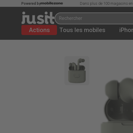
Dans plus de 100 magasins en
Powered by
Actions
Tous les mobiles
iPho
CHF
19.95
CHF
39.95
Fresh 'n Rebel Ecouteurs in-ear Twins F
%memorySize
,
Dried Green
%productState
20
CHF