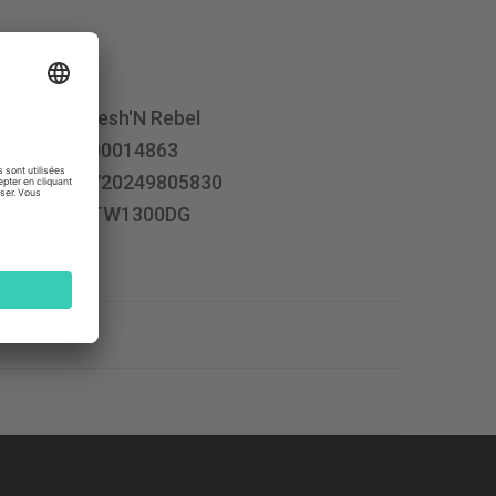
Fresh'N Rebel
100014863
8720249805830
3TW1300DG