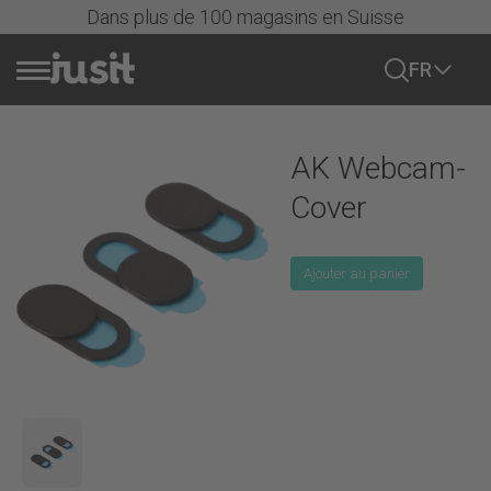
Dans plus de 100 magasins en Suisse
FR
Vendre portable
AK Webcam-
Actions
Cover
Ajouter au panier
Tous les mobiles
iPhone
iPhones
Samsung
Série iPhone 17
Samsung Galaxy
Série iPhone 16
Google
Série Samsung Galaxy S