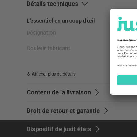
Détails techniques
L'essentiel en un coup d'œil
Désignation
Bandeau 
universe
Couleur fabricant
Rose
Afficher plus de détails
Contenu de la livraison
Droit de retour et garantie
Dispositif de jusit états