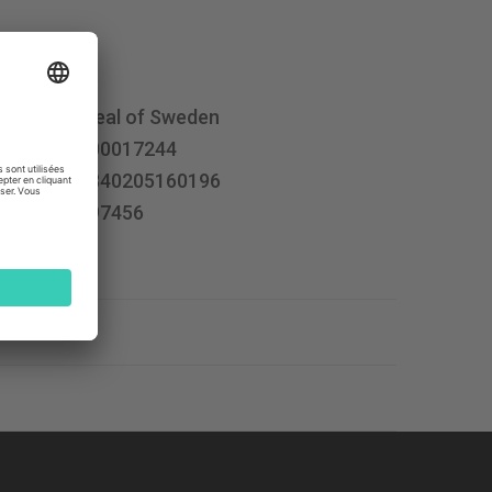
iDeal of Sweden
100017244
7340205160196
497456