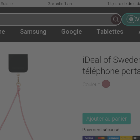
 Suisse
Garantie 1 an
14 jours de droit d
V
ne
Samsung
Google
Tablettes
ortable universel
iDeal of Swed
téléphone porta
Couleur
Ajouter au panier
Paiement sécurisé