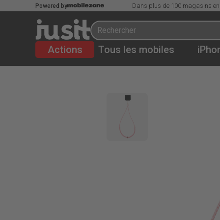
Dans plus de 100 magasins en
Powered by
Actions
Tous les mobiles
iPho
CHF
29.95
iDeal of Sweden Bandeau pour téléphone p
%memorySize
,
Rose
%productState