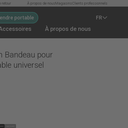
e retour
À propos de nous
Magasins
Clients professionnels
endre portable
FR
Accessoires
À propos de nous
In den Warenkorb
en Bandeau pour
ble universel