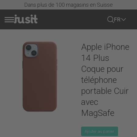
Dans plus de 100 magasins en Suisse
FR
Vendre portable
Apple iPhone
Actions
14 Plus
Coque pour
Tous les mobiles
téléphone
portable Cuir
iPhone
avec
iPhones
MagSafe
Samsung
Série iPhone 17
Samsung Galaxy
Série iPhone 16
Google
Ajouter au panier
Série Samsung Galaxy S