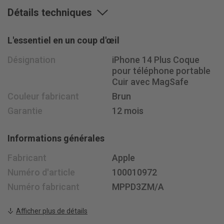
Détails techniques
Du lundi au vendredi de 8h à 18h
Le samedi de 8h30 à 15h30
+41 58 400 33 33
L'essentiel en un coup d'œil
info@
jusit.ch
Désignation
iPhone 14 Plus Coque
pour téléphone portable
S'abonner à la newsletter
Cuir avec MagSafe
Couleur fabricant
Brun
Suis-nous sur
Garantie
12 mois
Informations générales
Fabricant
Apple
Numéro d'article
100010972
Numéro fabricant
MPPD3ZM/A
Afficher plus de détails